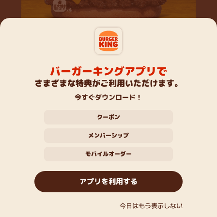
原産国情報
カロリー・アレルゲン情報
新発売！『ダーティ ザ・ワンパウンダー』 直火焼きの
100％ビーフパティ4枚に、パンチのある旨さが食欲
バーガーキングアプリで
をそそる「特製ガーリックマヨソース」を合わせた、
Nutrition & Allergen Info
ビーフとソースの旨さが溢れ出す超大型バーガーで
さまざまな特典がご利用いただけます。
す！ぜひお試しください！
今すぐダウンロード！
こちらのメニューもおすすめ
閉じる
クーポン
メンバーシップ
モバイルオーダー
アボカドワッパーJr.
アプリを利用する
クアトロチーズワッパーJr.
一覧
アプリで注文する
今日はもう表示しない