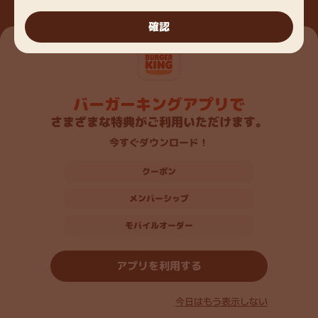
フランチャイズ・物件募集
確認
フランチャイズ募集
採用情報
新発売！『ダーティ ザ・ワンパウンダー』 直火焼きの
物件募集
100％ビーフパティ4枚に、パンチのある旨さが食欲
アルバイト求人情報
バーガーキングアプリで
お問い合わせ
をそそる「特製ガーリックマヨソース」を合わせた、
ビーフとソースの旨さが溢れ出す超大型バーガーで
さまざまな特典がご利用いただけます。
正社員求人情報
す！ぜひお試しください！
今すぐダウンロード！
利用規約
閉じる
クーポン
プライバシーポリシー
メンバーシップ
特定商取引に基づく表記
モバイルオーダー
アプリを利用する
TM & © 2026 Burger King Company LLC.
Used under license. All rights reserved.
今日はもう表示しない